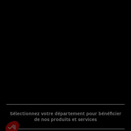
ÉLIGIBILITÉ FIBRE


Mentions Légales
Documentations et Tarifs
Politique de confidentialité
Gestion des cookies
Sélectionnez votre département pour bénéficier
de nos produits et services
Powered by
Spin Interactive